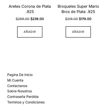
Aretes Corona de Plata
Broqueles Super Mario
.925
Bros de Plata .925
Original
Current
Original
Current
$
299.00
$
239.00
$
219.00
$
179.00
price
price
price
price
was:
is:
was:
is:
AÑADIR
AÑADIR
$299.00.
$239.00.
$219.00.
$179.00.
MAS INFORMACION
Pagina De Inicio
Mi Cuenta
Contactanos
Sobre Nosotros
Contraseña Perdida
Terminos y Condiciones