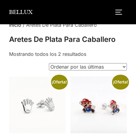
Saltar
BELLUX
al
ALTERN
contenido
Inicio
/ Aretes De Plata Para Caballero
Aretes De Plata Para Caballero
Sorted
Mostrando todos los 2 resultados
by
latest
¡Oferta!
¡Oferta!