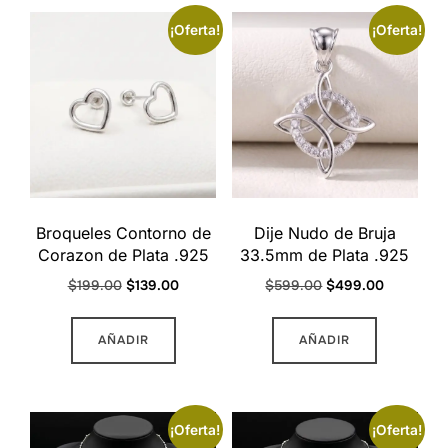
¡Oferta!
¡Oferta!
Broqueles Contorno de
Dije Nudo de Bruja
Corazon de Plata .925
33.5mm de Plata .925
Original
Current
Original
Current
$
199.00
$
139.00
$
599.00
$
499.00
price
price
price
price
was:
is:
was:
is:
AÑADIR
AÑADIR
$199.00.
$139.00.
$599.00.
$499.00.
¡Oferta!
¡Oferta!