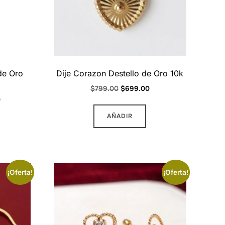
en
la
página
de
producto
de Oro
Dije Corazon Destello de Oro 10k
Original
Current
$
799.00
$
699.00
Current
0
price
price
price
was:
is:
AÑADIR
is:
$799.00.
$699.00.
.
$3,999.00.
¡Oferta!
¡Oferta!