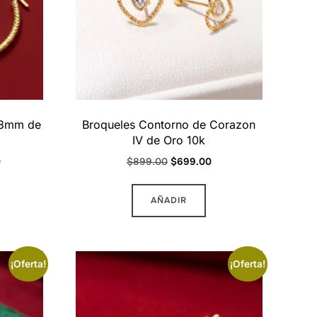
28mm de
Broqueles Contorno de Corazon
IV de Oro 10k
Current
Original
Current
0
$
899.00
$
699.00
price
price
price
is:
was:
is:
AÑADIR
.
$4,999.00.
$899.00.
$699.00.
¡Oferta!
¡Oferta!