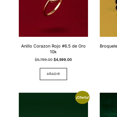
elegir
en
la
página
de
producto
Anillo Corazon Rojo #6.5 de Oro
Broquele
10k
Original
Current
$
5,799.00
$
4,599.00
price
price
was:
is:
AÑADIR
$5,799.00.
$4,599.00.
¡Oferta!