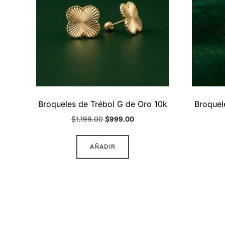
Broqueles de Trébol G de Oro 10k
Broquel
Original
Current
$
1,199.00
$
999.00
price
price
was:
is:
AÑADIR
$1,199.00.
$999.00.