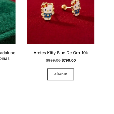
uadalupe
Aretes Kitty Blue De Oro 10k
onias
Original
Current
$
999.00
$
799.00
price
price
urrent
was:
is:
AÑADIR
rice
$999.00.
$799.00.
:
899.00.