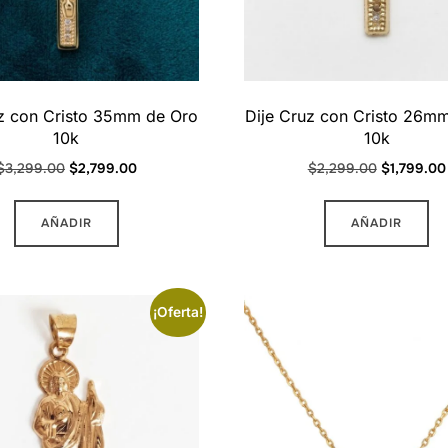
uz con Cristo 35mm de Oro
Dije Cruz con Cristo 26m
10k
10k
Original
Current
Original
$
3,299.00
$
2,799.00
$
2,299.00
$
1,799.00
price
price
price
was:
is:
was:
AÑADIR
AÑADIR
$3,299.00.
$2,799.00.
$2,299.00
¡Oferta!