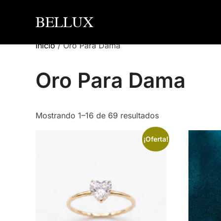
Saltar
BELLUX
al
contenido
Inicio
/ Oro Para Dama
Oro Para Dama
Sorted
Mostrando 1–16 de 69 resultados
by
¡Oferta!
latest