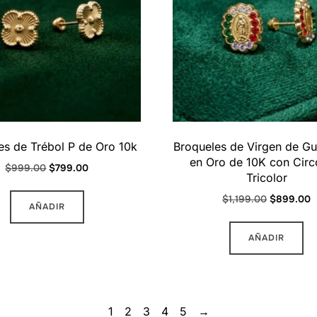
es de Trébol P de Oro 10k
Broqueles de Virgen de G
en Oro de 10K con Circ
Original
Current
$
999.00
$
799.00
Tricolor
price
price
Original
C
$
1,199.00
$
899.00
was:
is:
AÑADIR
price
p
$999.00.
$799.00.
was:
is
AÑADIR
$1,199.00.
$
1
2
3
4
5
→