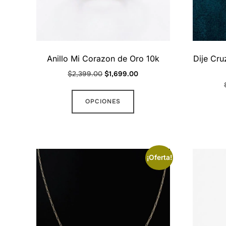
Anillo Mi Corazon de Oro 10k
Dije Cr
Original
Current
$
2,399.00
$
1,699.00
price
price
Este
was:
is:
OPCIONES
producto
$2,399.00.
$1,699.00.
tiene
múltiples
variantes.
¡Oferta!
Las
opciones
se
pueden
elegir