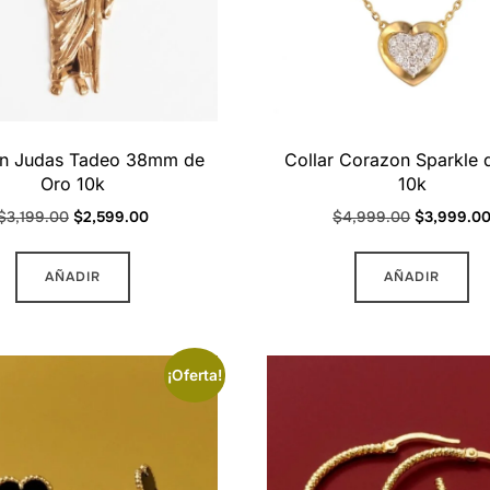
an Judas Tadeo 38mm de
Collar Corazon Sparkle 
Oro 10k
10k
Original
Current
Original
$
3,199.00
$
2,599.00
$
4,999.00
$
3,999.0
price
price
price
was:
is:
was:
AÑADIR
AÑADIR
$3,199.00.
$2,599.00.
$4,999.00
¡Oferta!