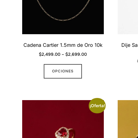
en
la
página
de
producto
Cadena Cartier 1.5mm de Oro 10k
Dije S
Price
$
2,499.00
–
$
2,699.00
range:
Este
$2,499.00
OPCIONES
producto
through
tiene
$2,699.00
múltiples
variantes.
¡Oferta!
Las
opciones
se
pueden