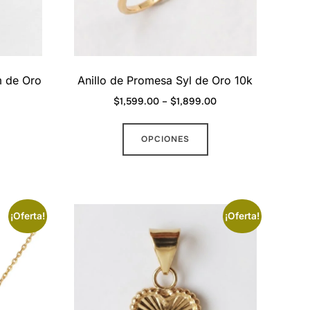
m de Oro
Anillo de Promesa Syl de Oro 10k
Price
$
1,599.00
–
$
1,899.00
Current
range:
Este
price
$1,599.00
OPCIONES
producto
is:
through
tiene
.
$1,799.00.
$1,899.00
múltiples
variantes.
¡Oferta!
¡Oferta!
Las
opciones
se
pueden
elegir