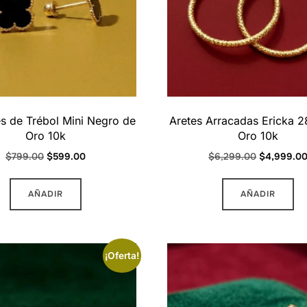
s de Trébol Mini Negro de
Aretes Arracadas Ericka 
Oro 10k
Oro 10k
Original
Current
Original
$
799.00
$
599.00
$
6,299.00
$
4,999.0
price
price
price
was:
is:
was:
AÑADIR
AÑADIR
$799.00.
$599.00.
$6,299.00
¡Oferta!