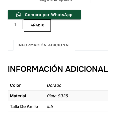
Compra por WhatsApp
Anillo
AÑADIR
de
Dama
Reborn
INFORMACIÓN ADICIONAL
de
Plata
.925
INFORMACIÓN ADICIONAL
cantidad
Color
Dorado
Material
Plata S925
Talla De Anillo
5.5