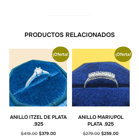
PRODUCTOS RELACIONADOS
¡Oferta!
¡Oferta!
ANILLO ITZEL DE PLATA
ANILLO MARIUPOL
.925
PLATA .925
Original
Current
Original
Current
$
419.00
$
379.00
$
279.00
$
259.00