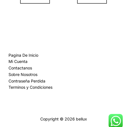
$359.00.
$319.00.
$899.00.
$599.00.
tiene
múltiples
variantes.
Las
opciones
MAS INFORMACION
se
pueden
Pagina De Inicio
Mi Cuenta
elegir
Contactanos
en
Sobre Nosotros
la
Contraseña Perdida
página
Terminos y Condiciones
de
producto
Politica de Privacidad
Copyright © 2026 bellux