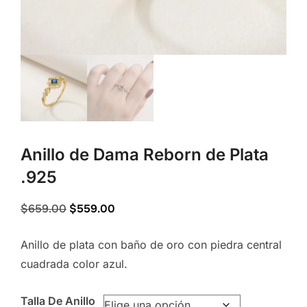
Anillo de Dama Reborn de Plata
.925
Original
Current
$
659.00
$
559.00
price
price
Anillo de plata con baño de oro con piedra central
was:
is:
cuadrada color azul.
$659.00.
$559.00.
Talla De Anillo