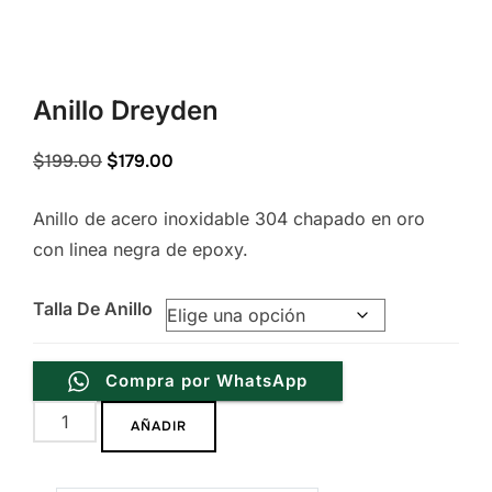
Anillo Dreyden
Original
Current
$
199.00
$
179.00
price
price
Anillo de acero inoxidable 304 chapado en oro
was:
is:
con linea negra de epoxy.
$199.00.
$179.00.
Talla De Anillo
Compra por WhatsApp
Anillo
AÑADIR
Dreyden
cantidad