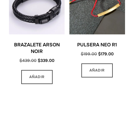
BRAZALETE ARSON
PULSERA NEO R1
NOIR
Original
Current
$
199.00
$
179.00
Original
Current
$
439.00
$
339.00
price
price
price
price
was:
is:
AÑADIR
was:
is:
$199.00.
$179.00.
AÑADIR
$439.00.
$339.00.
MAS INFORMACION