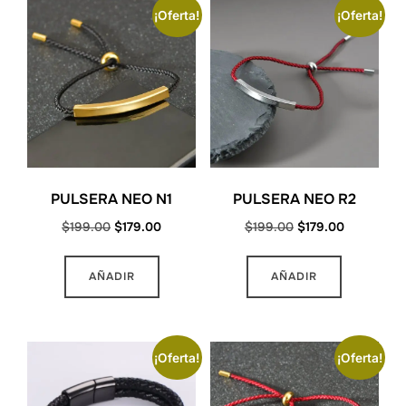
¡Oferta!
¡Oferta!
PULSERA NEO N1
PULSERA NEO R2
Original
Current
Original
Current
$
199.00
$
179.00
$
199.00
$
179.00
price
price
price
price
was:
is:
was:
is:
AÑADIR
AÑADIR
$199.00.
$179.00.
$199.00.
$179.00.
¡Oferta!
¡Oferta!