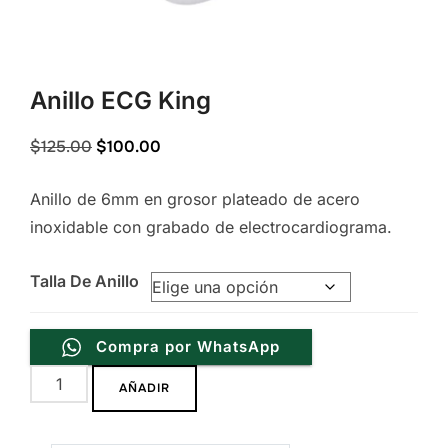
Anillo ECG King
Original
Current
$
125.00
$
100.00
price
price
Anillo de 6mm en grosor plateado de acero
was:
is:
inoxidable con grabado de electrocardiograma.
$125.00.
$100.00.
Talla De Anillo
Compra por WhatsApp
Anillo
AÑADIR
ECG
King