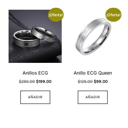
¡Oferta!
¡Oferta!
Anillos ECG
Anillo ECG Queen
Original
Current
Original
Current
$
250.00
$
199.00
$
125.00
$
99.00
price
price
price
price
Este
Este
was:
is:
was:
is:
AÑADIR
AÑADIR
producto
producto
$250.00.
$199.00.
$125.00.
$99.00.
tiene
tiene
múltiples
múltiples
variantes.
variantes