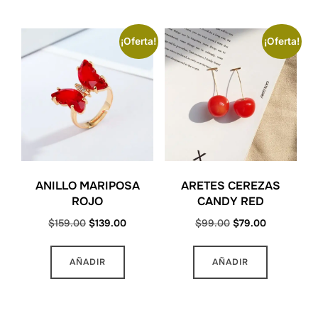
¡Oferta!
¡Oferta!
ANILLO MARIPOSA
ARETES CEREZAS
ROJO
CANDY RED
Original
Current
Original
Current
$
159.00
$
139.00
$
99.00
$
79.00
price
price
price
price
was:
is:
was:
is:
AÑADIR
AÑADIR
$159.00.
$139.00.
$99.00.
$79.00.