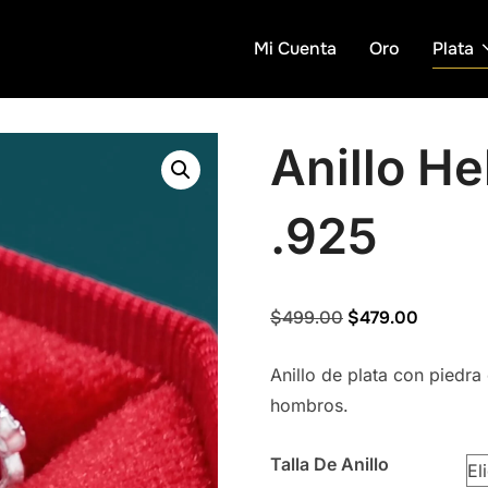
Mi Cuenta
Oro
Plata
Anillo He
.925
Original
Current
$
499.00
$
479.00
price
price
Anillo de plata con piedra
was:
is:
hombros.
$499.00.
$479.00
Talla De Anillo