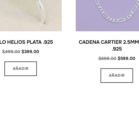
LO HELIOS PLATA .925
CADENA CARTIER 2.5MM
.925
Original
Current
$
499.00
$
399.00
Original
C
$
899.00
$
599.00
price
price
Este
price
pr
was:
is:
AÑADIR
producto
was:
is
$499.00.
$399.00.
AÑADIR
tiene
$899.00.
$
múltiples
variantes.
Las
opciones
se
pueden