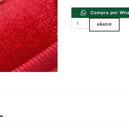
Compra por Wh
Anillo
AÑADIR
Helga
Blue
Plata
.925
cantidad
L