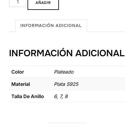
AÑADIR
Lin
de
Plata
INFORMACIÓN ADICIONAL
.925
cantidad
INFORMACIÓN ADICIONAL
Color
Plateado
Material
Plata S925
Talla De Anillo
6, 7, 8