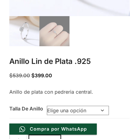
Anillo Lin de Plata .925
Original
Current
$
539.00
$
399.00
price
price
Anillo de plata con pedreria central.
was:
is:
$539.00.
$399.00.
Talla De Anillo
Compra por WhatsApp
Anillo