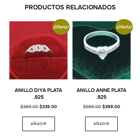
PRODUCTOS RELACIONADOS
¡Oferta!
¡Oferta!
ANILLO DIYA PLATA
ANILLO ANNE PLATA
.925
.925
Original
Current
Original
Current
$
399.00
$
339.00
$
599.00
$
399.00
price
price
price
price
Este
Este
was:
is:
was:
is:
AÑADIR
AÑADIR
producto
producto
$399.00.
$339.00.
$599.00.
$399.00.
tiene
tiene