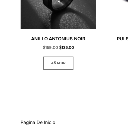
ANILLO ANTONIUS NOIR
PULS
Original
Current
$
159.00
$
135.00
price
price
Este
was:
is:
AÑADIR
producto
$159.00.
$135.00.
tiene
múltiples
variantes.
Las
opciones
MAS INFORMACION
se
pueden
Pagina De Inicio