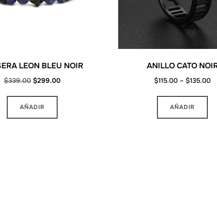
ERA LEON BLEU NOIR
ANILLO CATO NOI
Original
Current
Pr
$
339.00
$
299.00
$
115.00
–
$
135.00
price
price
ra
Es
was:
is:
$
AÑADIR
AÑADIR
pr
$339.00.
$299.00.
t
ti
$
mú
va
La
op
se
pu