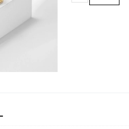
Luz
Del
Mundo
cantidad
L