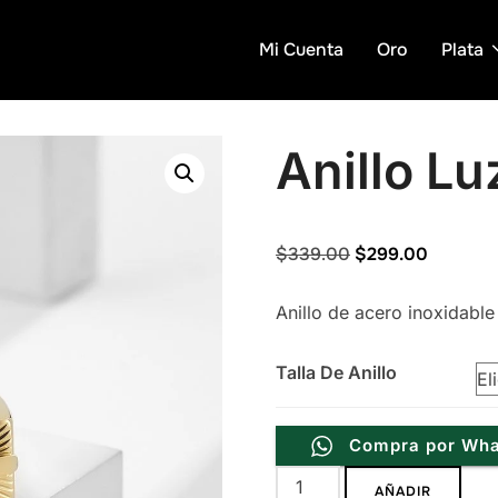
Mi Cuenta
Oro
Plata
Anillo L
Original
Current
$
339.00
$
299.00
price
price
Anillo de acero inoxidabl
was:
is:
$339.00.
$299.00
Talla De Anillo
Compra por Wh
Anillo
AÑADIR