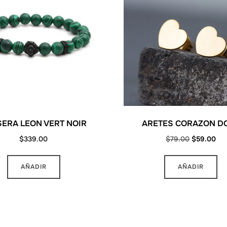
la
la
página
pá
de
de
producto
pr
ERA LEON VERT NOIR
ARETES CORAZON D
Original
Cur
$
339.00
$
79.00
$
59.00
price
pri
was:
is:
AÑADIR
AÑADIR
$79.00.
$59