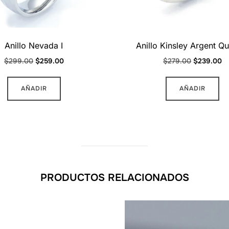
Anillo Nevada I
Anillo Kinsley Argent Qu
Original
Current
Original
Cu
$
299.00
$
259.00
$
279.00
$
239.00
price
price
price
pr
Este
Es
was:
is:
was:
is:
AÑADIR
AÑADIR
producto
pr
$299.00.
$259.00.
$279.00.
$
tiene
ti
múltiples
mú
variantes.
va
Las
La
opciones
op
PRODUCTOS RELACIONADOS
se
se
pueden
pu
elegir
el
en
en