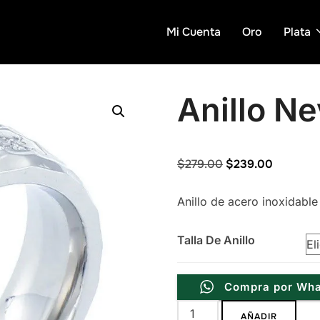
Mi Cuenta
Oro
Plata
Anillo Ne
Original
Current
$
279.00
$
239.00
price
price
Anillo de acero inoxidable
was:
is:
$279.00.
$239.00
Talla De Anillo
Compra por Wh
Anillo
AÑADIR