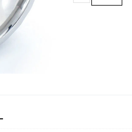
Nevada
II
cantidad
L