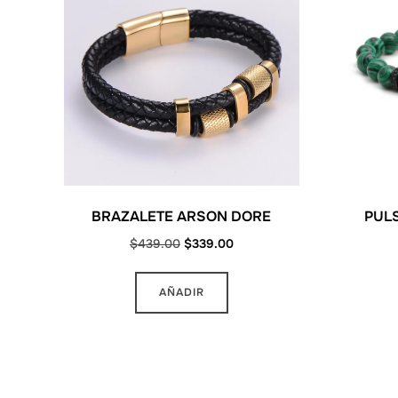
la
página
de
producto
BRAZALETE ARSON DORE
PULS
Original
Current
$
439.00
$
339.00
price
price
was:
is:
AÑADIR
$439.00.
$339.00.