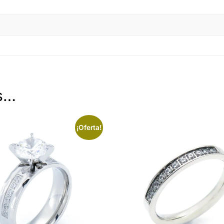
s…
¡Oferta!