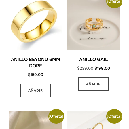
¡Oferta!
ANILLO BEYOND 6MM
ANILLO GAIL
DORE
Original
Current
$
239.00
$
199.00
$
159.00
price
price
was:
is:
Este
AÑADIR
$239.00.
$199.00.
AÑADIR
producto
tiene
múltiples
variantes.
¡Oferta!
¡Oferta!
Las