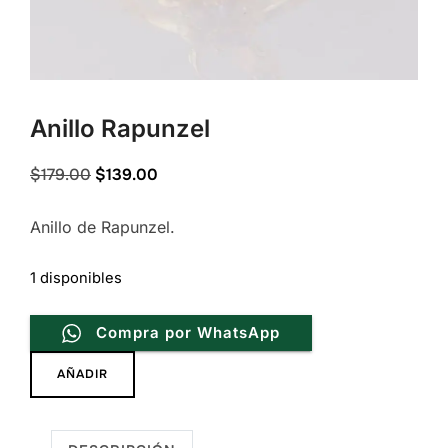
Anillo Rapunzel
Original
Current
$
179.00
$
139.00
price
price
Anillo de Rapunzel.
was:
is:
$179.00.
$139.00.
1 disponibles
Compra por WhatsApp
Anillo
AÑADIR
Rapunzel
cantidad