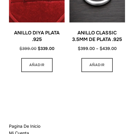
ANILLO DIYA PLATA
ANILLO CLASSIC
.925
3.5MM DE PLATA .925
Original
Current
Price
$
399.00
$
339.00
$
399.00
–
$
439.00
price
price
range:
Este
Este
was:
is:
$399.00
AÑADIR
AÑADIR
producto
producto
$399.00.
$339.00.
through
tiene
tiene
$439.00
múltiples
múltiples
variantes.
variantes
Las
Las
opciones
opciones
MAS INFORMACION
se
se
pueden
pueden
Pagina De Inicio
Mi Cuenta
elegir
elegir