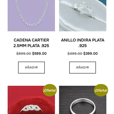
CADENA CARTIER
ANILLO INDIRA PLATA
2.5MM PLATA .925
.925
Original
Current
Original
Current
$
899.00
$
599.00
$
499.00
$
399.00
price
price
price
price
was:
is:
was:
is:
AÑADIR
AÑADIR
$899.00.
$599.00.
$499.00.
$399.00.
¡Oferta!
¡Oferta!