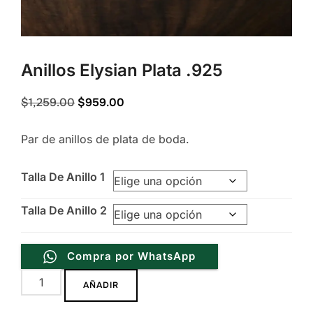
Anillos Elysian Plata .925
Original
Current
$
1,259.00
$
959.00
price
price
Par de anillos de plata de boda.
was:
is:
$1,259.00.
$959.00.
Talla De Anillo 1
Talla De Anillo 2
Compra por WhatsApp
Anillos
AÑADIR
Elysian