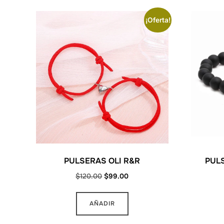
¡Oferta!
PULSERAS OLI R&R
PULS
Original
Current
$
120.00
$
99.00
price
price
was:
is:
AÑADIR
$120.00.
$99.00.