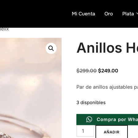
Mi Cuenta
Oro
Plata
elix
Anillos H
Original
Current
$
299.00
$
249.00
price
price
Par de anillos ajustables
was:
is:
$299.00.
$249.00
3 disponibles
Compra por Wh
Anillos
AÑADIR
Helix