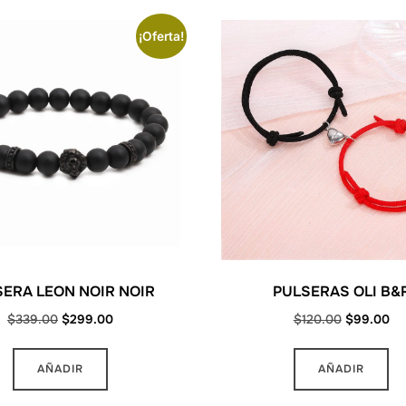
¡Oferta!
ERA LEON NOIR NOIR
PULSERAS OLI B&
Original
Current
Original
Cu
$
339.00
$
299.00
$
120.00
$
99.00
price
price
price
pri
was:
is:
was:
is:
AÑADIR
AÑADIR
$339.00.
$299.00.
$120.00.
$9