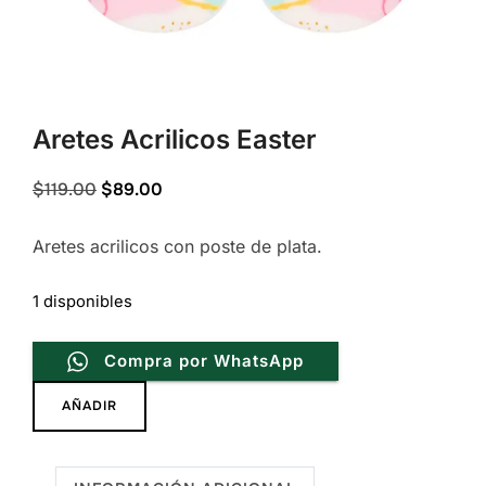
Aretes Acrilicos Easter
Original
Current
$
119.00
$
89.00
price
price
Aretes acrilicos con poste de plata.
was:
is:
$119.00.
$89.00.
1 disponibles
Compra por WhatsApp
Aretes
AÑADIR
Acrilicos
Easter