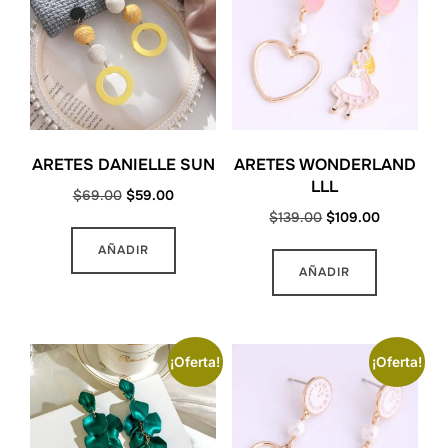
ARETES DANIELLE SUN
ARETES WONDERLAND
LLL
Original
Current
$
69.00
$
59.00
Original
Current
$
139.00
$
109.00
price
price
price
price
was:
is:
AÑADIR
was:
is:
$69.00.
$59.00.
AÑADIR
$139.00.
$109.00.
¡Oferta!
¡Oferta!