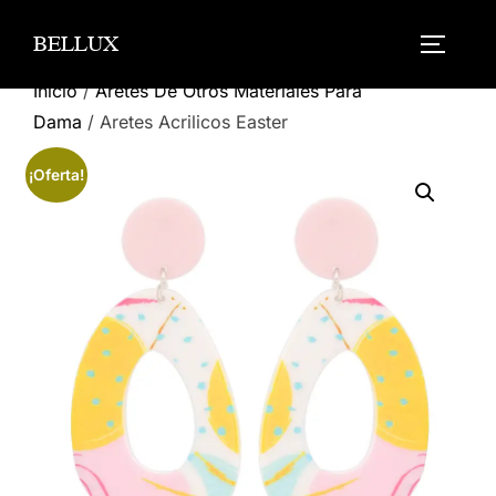
Saltar
BELLUX
al
ALTERN
contenido
Inicio
/
Aretes De Otros Materiales Para
Dama
/ Aretes Acrilicos Easter
¡Oferta!