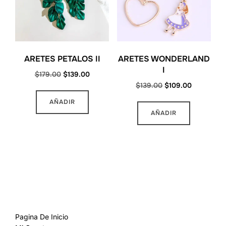
ARETES PETALOS II
ARETES WONDERLAND
I
Original
Current
$
179.00
$
139.00
Original
Current
$
139.00
$
109.00
price
price
price
price
was:
is:
AÑADIR
was:
is:
$179.00.
$139.00.
AÑADIR
$139.00.
$109.00.
MAS INFORMACION
Pagina De Inicio