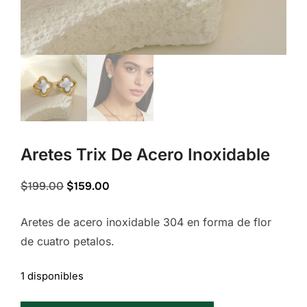
Aretes Trix De Acero Inoxidable
Original
Current
$
199.00
$
159.00
price
price
Aretes de acero inoxidable 304 en forma de flor
was:
is:
de cuatro petalos.
$199.00.
$159.00.
1 disponibles