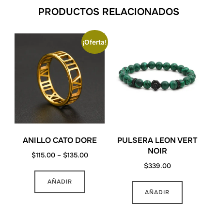
PRODUCTOS RELACIONADOS
¡Oferta!
ANILLO CATO DORE
PULSERA LEON VERT
NOIR
Price
$
115.00
–
$
135.00
$
339.00
range:
Este
$115.00
AÑADIR
producto
through
AÑADIR
tiene
$135.00
múltiples