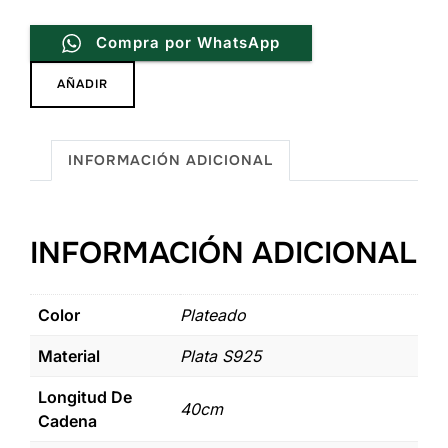
Compra por WhatsApp
Cadena
AÑADIR
Cartier
40cm*2.7mm
de
INFORMACIÓN ADICIONAL
Plata
.925
cantidad
INFORMACIÓN ADICIONAL
Color
Plateado
Material
Plata S925
Longitud De
40cm
Cadena