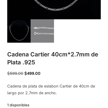
Cadena Cartier 40cm*2.7mm de
Plata .925
Original
Current
$
599.00
$
499.00
price
price
Cadena de plata de eslabon Cartier de 40cm de
was:
is:
largo por 2.7mm de ancho.
$599.00.
$499.00.
1 disponibles