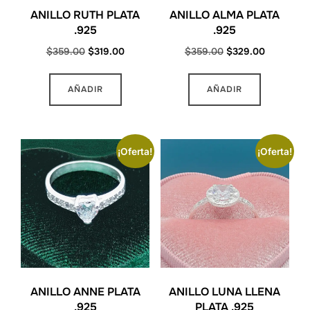
ANILLO RUTH PLATA
ANILLO ALMA PLATA
.925
.925
Original
Current
Original
Current
$
359.00
$
319.00
$
359.00
$
329.00
price
price
price
price
Este
Este
was:
is:
was:
is:
AÑADIR
AÑADIR
producto
producto
$359.00.
$319.00.
$359.00.
$329.00.
tiene
tiene
múltiples
múltiples
variantes.
variantes
¡Oferta!
¡Oferta!
Las
Las
opciones
opciones
se
se
pueden
pueden
elegir
elegir
en
en
la
la
ANILLO ANNE PLATA
ANILLO LUNA LLENA
página
página
.925
PLATA .925