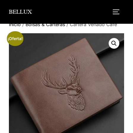
Saltar
BELLUX
al
ALTERN
contenido
Inicio
/
Bolsas & Carteras
/ Cartera Venado Cafe
¡Oferta!