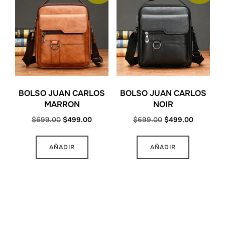
BOLSO JUAN CARLOS
BOLSO JUAN CARLOS
MARRON
NOIR
Original
Current
Original
Current
$
699.00
$
499.00
$
699.00
$
499.00
price
price
price
price
was:
is:
was:
is:
AÑADIR
AÑADIR
$699.00.
$499.00.
$699.00.
$499.00.