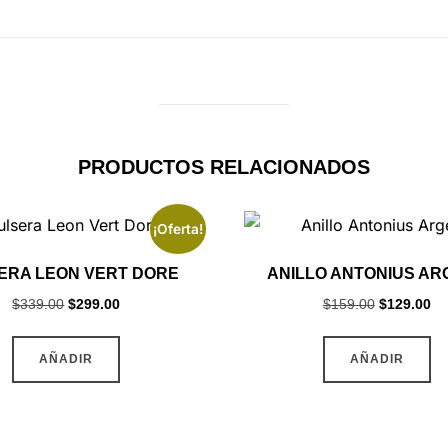
PRODUCTOS RELACIONADOS
¡Oferta!
ERA LEON VERT DORE
ANILLO ANTONIUS AR
Original
Current
Original
Cu
$
339.00
$
299.00
$
159.00
$
129.00
price
price
price
pr
Es
was:
is:
was:
is:
AÑADIR
AÑADIR
pr
$339.00.
$299.00.
$159.00.
$1
ti
mú