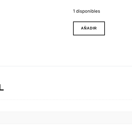
1 disponibles
Collar
AÑADIR
Corazon
Coronado
Blanco
de
Acero
Inoxidable
cantidad
L