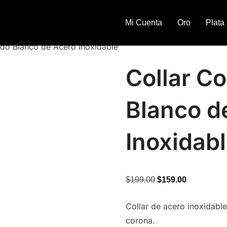
Mi Cuenta
Oro
Plata
do Blanco de Acero Inoxidable
Collar C
Blanco d
Inoxidab
Original
Current
$
199.00
$
159.00
price
price
Collar de acero inoxidabl
was:
is:
corona.
$199.00.
$159.00.