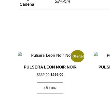
38+7cm
Cadena
¡Oferta!
PULSERA LEON NOIR NOIR
PULS
Original
Current
$
339.00
$
299.00
price
price
was:
is:
AÑADIR
$339.00.
$299.00.