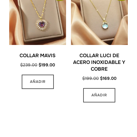
COLLAR MAVIS
COLLAR LUCI DE
ACERO INOXIDABLE Y
Original
Current
$
239.00
$
199.00
COBRE
price
price
Original
Current
$
199.00
$
169.00
was:
is:
AÑADIR
price
price
$239.00.
$199.00.
was:
is:
AÑADIR
$199.00.
$169.00.