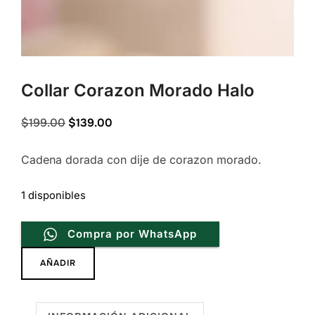
Collar Corazon Morado Halo
Original
Current
$
199.00
$
139.00
price
price
Cadena dorada con dije de corazon morado.
was:
is:
$199.00.
$139.00.
1 disponibles
Compra por WhatsApp
Collar
AÑADIR
Corazon
Morado