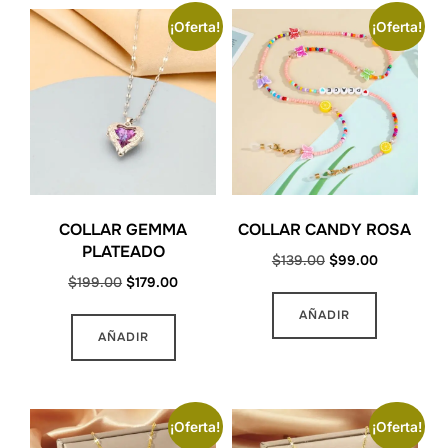
¡Oferta!
¡Oferta!
COLLAR GEMMA
COLLAR CANDY ROSA
PLATEADO
Original
Current
$
139.00
$
99.00
Original
Current
$
199.00
$
179.00
price
price
price
price
was:
is:
AÑADIR
was:
is:
$139.00.
$99.00.
AÑADIR
$199.00.
$179.00.
¡Oferta!
¡Oferta!