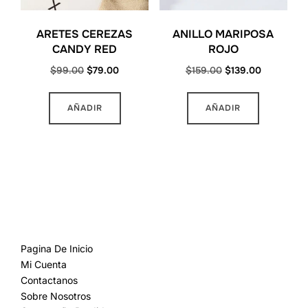
ARETES CEREZAS
ANILLO MARIPOSA
CANDY RED
ROJO
Original
Current
Original
Current
$
99.00
$
79.00
$
159.00
$
139.00
price
price
price
price
was:
is:
was:
is:
AÑADIR
AÑADIR
$99.00.
$79.00.
$159.00.
$139.00.
MAS INFORMACION
Pagina De Inicio
Mi Cuenta
Contactanos
Sobre Nosotros