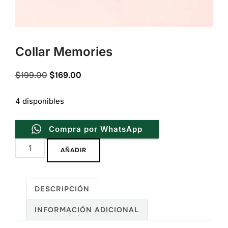
Collar Memories
Original
Current
$
199.00
$
169.00
price
price
4 disponibles
was:
is:
$199.00.
$169.00.
Compra por WhatsApp
Collar
AÑADIR
Memories
cantidad
DESCRIPCIÓN
INFORMACIÓN ADICIONAL