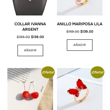
COLLAR IVANNA
ANILLO MARIPOSA LILA
ARGENT
Original
Current
$
159.00
$
139.00
Original
Current
$
199.00
$
139.00
price
price
price
price
was:
is:
AÑADIR
was:
is:
$159.00.
$139.00.
AÑADIR
$199.00.
$139.00.
¡Oferta!
¡Oferta!