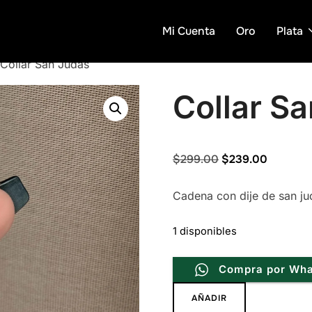
Mi Cuenta
Oro
Plata
Collar San Judas
Collar S
Original
Current
$
299.00
$
239.00
price
price
Cadena con dije de san j
was:
is:
$299.00.
$239.00
1 disponibles
Compra por Wh
Collar
AÑADIR
San