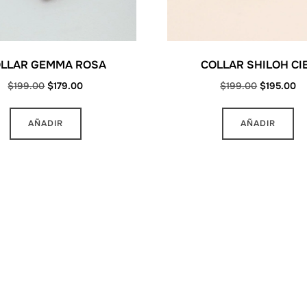
LLAR GEMMA ROSA
COLLAR SHILOH CI
Original
Current
Original
Cu
$
199.00
$
179.00
$
199.00
$
195.00
price
price
price
pr
was:
is:
was:
is:
AÑADIR
AÑADIR
$199.00.
$179.00.
$199.00.
$1