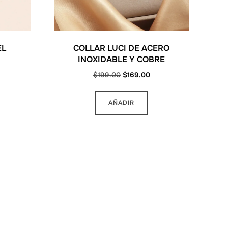
EL
COLLAR LUCI DE ACERO
INOXIDABLE Y COBRE
rrent
Original
Current
$
199.00
$
169.00
ice
price
price
was:
is:
95.00.
AÑADIR
$199.00.
$169.00.