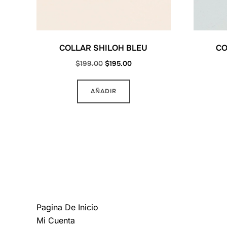
COLLAR SHILOH BLEU
CO
Original
Current
$
199.00
$
195.00
price
price
was:
is:
AÑADIR
$199.00.
$195.00.
MAS INFORMACION
Pagina De Inicio
Mi Cuenta