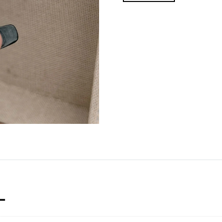
Judas
cantidad
L