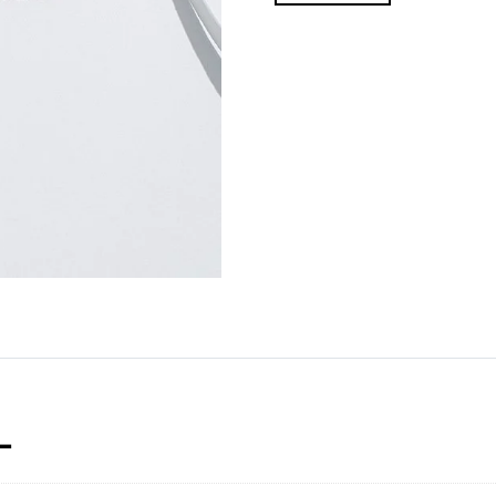
III
Rosa
cantidad
L