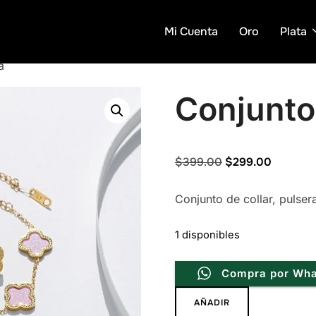
Mi Cuenta
Oro
Plata
a
Conjunto 
Original
Current
$
399.00
$
299.00
price
price
Conjunto de collar, pulser
was:
is:
$399.00.
$299.00
1 disponibles
Compra por Wh
Conjunto
AÑADIR
Clover