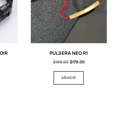
OIR
PULSERA NEO R1
urrent
Original
Current
$
199.00
$
179.00
ice
price
price
:
was:
is:
AÑADIR
339.00.
$199.00.
$179.00.