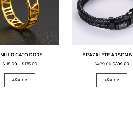
NILLO CATO DORE
BRAZALETE ARSON N
Price
Original
C
$
115.00
–
$
135.00
$
439.00
$
339.00
range:
price
pr
Este
$115.00
was:
is
AÑADIR
AÑADIR
producto
through
$439.00.
$
tiene
$135.00
múltiples
variantes.
Las
opciones
se