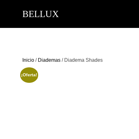
Saltar
BELLUX
al
contenido
Inicio
/
Diademas
/ Diadema Shades
¡Oferta!