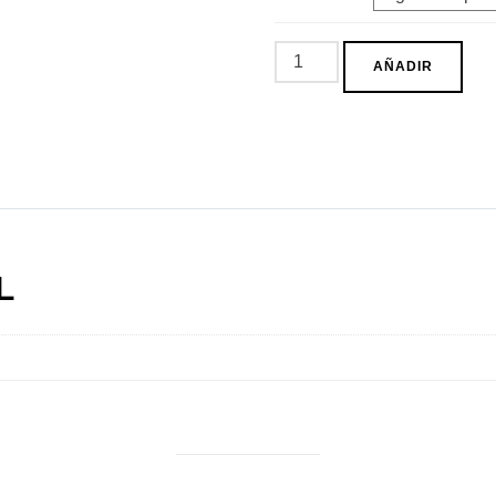
Diadema
AÑADIR
Shades
cantidad
L