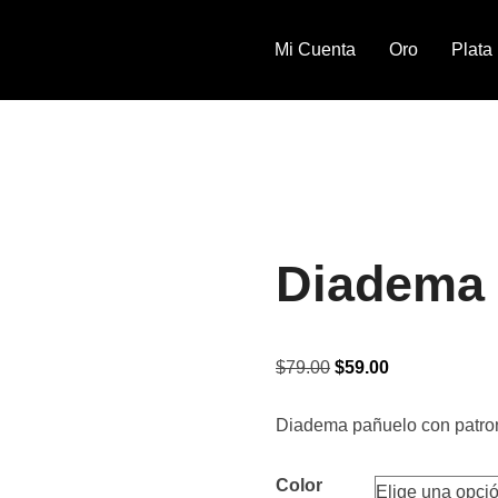
Mi Cuenta
Oro
Plata
Diadema
Original
Current
$
79.00
$
59.00
price
price
Diadema pañuelo con patron d
was:
is:
$79.00.
$59.00.
Color