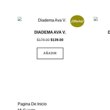
¡Oferta!
DIADEMA AVA V.
Original
Current
$
179.00
$
139.00
price
price
was:
is:
AÑADIR
$179.00.
$139.00.
MAS INFORMACION
Pagina De Inicio