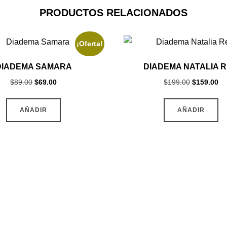
PRODUCTOS RELACIONADOS
¡Oferta!
DIADEMA SAMARA
DIADEMA NATALIA 
Original
Current
Original
Cu
$
89.00
$
69.00
$
199.00
$
159.00
price
price
price
pr
Este
was:
is:
was:
is:
AÑADIR
AÑADIR
producto
$89.00.
$69.00.
$199.00.
$1
tiene
múltiples
variantes.
Las
opciones
se
pueden
elegir