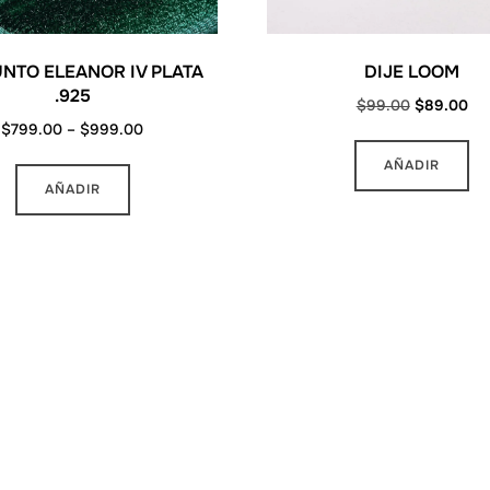
NTO ELEANOR IV PLATA
DIJE LOOM
.925
Original
Cur
$
99.00
$
89.00
Price
$
799.00
–
$
999.00
price
pri
range:
was:
is:
Este
AÑADIR
$799.00
$99.00.
$8
AÑADIR
producto
through
tiene
$999.00
múltiples
variantes.
Las
opciones
se
pueden
elegir
en