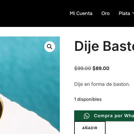
Mi Cuenta
Oro
Plata
Dije Bas
Original
Current
$
99.00
$
89.00
price
price
Dije en forma de baston.
was:
is:
$99.00.
$89.00.
1 disponibles
Compra por Wh
Dije
AÑADIR
Baston