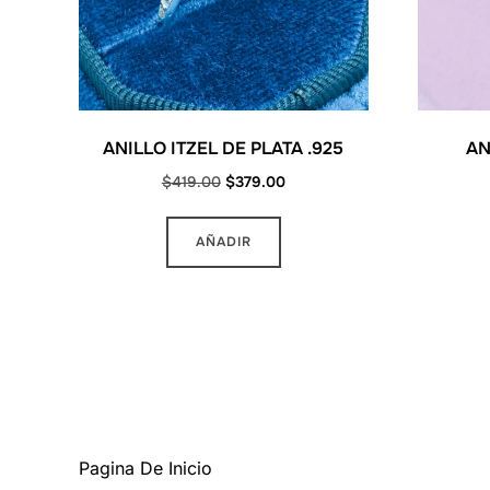
ANILLO ITZEL DE PLATA .925
AN
Original
Current
$
419.00
$
379.00
price
price
Este
was:
is:
AÑADIR
producto
$419.00.
$379.00.
tiene
múltiples
variantes.
Las
opciones
MAS INFORMACION
se
pueden
Pagina De Inicio