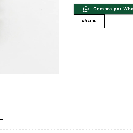
Compra por Wh
Dije
AÑADIR
Letizia
Azul
19mm
de
Plata
.925
cantidad
L