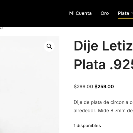
Mi Cuenta
Oro
Plata
25
Dije Leti
Plata .92
Original
Current
$
299.00
$
259.00
price
price
Dije de plata de circonia 
was:
is:
alrededor. Mide 8.7mm de
$299.00.
$259.00
1 disponibles