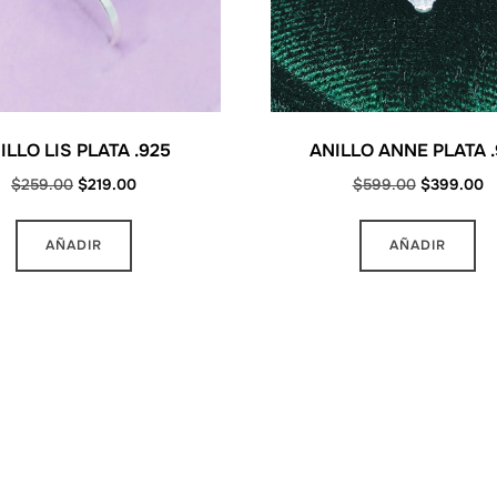
ILLO LIS PLATA .925
ANILLO ANNE PLATA .
Original
Current
Original
C
$
259.00
$
219.00
$
599.00
$
399.00
price
price
price
pr
Este
Es
was:
is:
was:
is
AÑADIR
AÑADIR
producto
pr
$259.00.
$219.00.
$599.00.
$
tiene
ti
múltiples
mú
variantes.
va
Las
La
opciones
op
se
se
pueden
pu