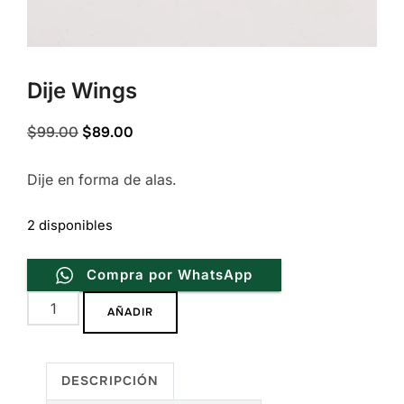
Dije Wings
Original
Current
$
99.00
$
89.00
price
price
Dije en forma de alas.
was:
is:
$99.00.
$89.00.
2 disponibles
Compra por WhatsApp
Dije
AÑADIR
Wings
cantidad
DESCRIPCIÓN