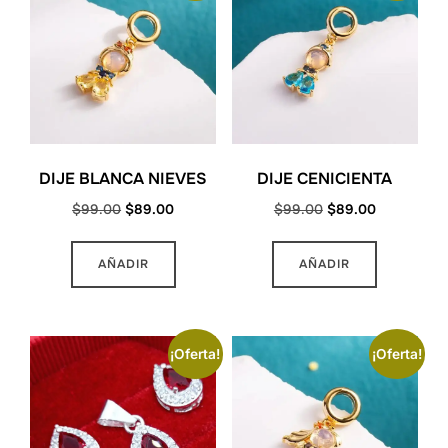
DIJE BLANCA NIEVES
DIJE CENICIENTA
Original
Current
Original
Current
$
99.00
$
89.00
$
99.00
$
89.00
price
price
price
price
was:
is:
was:
is:
AÑADIR
AÑADIR
$99.00.
$89.00.
$99.00.
$89.00.
¡Oferta!
¡Oferta!