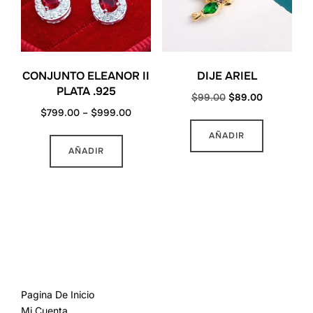
CONJUNTO ELEANOR II
DIJE ARIEL
PLATA .925
Original
Current
$
99.00
$
89.00
Price
$
799.00
–
$
999.00
price
price
range:
was:
is:
Este
AÑADIR
$799.00
$99.00.
$89.00.
AÑADIR
producto
through
tiene
$999.00
múltiples
variantes.
Las
opciones
MAS INFORMACION
se
pueden
Pagina De Inicio
Mi Cuenta
elegir