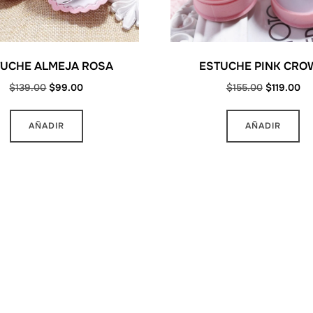
TUCHE ALMEJA ROSA
ESTUCHE PINK CRO
Original
Current
Original
Cu
$
139.00
$
99.00
$
155.00
$
119.00
price
price
price
pri
was:
is:
was:
is:
AÑADIR
AÑADIR
$139.00.
$99.00.
$155.00.
$1