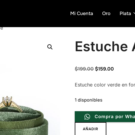
Mi Cuenta
Oro
Plata
de
Estuche 
Original
Current
$
199.00
$
159.00
price
price
Estuche color verde en fo
was:
is:
$199.00.
$159.00.
1 disponibles
Compra por Wh
Estuche
AÑADIR
Aleena