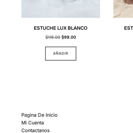
ESTUCHE LUX BLANCO
ES
Original
Current
$
119.00
$
99.00
price
price
was:
is:
AÑADIR
$119.00.
$99.00.
MAS INFORMACION
Pagina De Inicio
Mi Cuenta
Contactanos