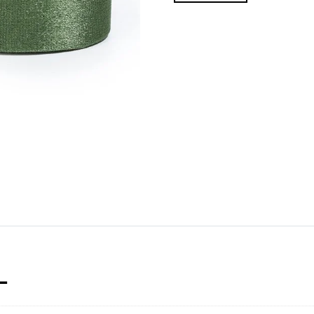
Verde
cantidad
L