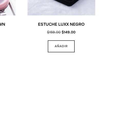
WN
ESTUCHE LUXX NEGRO
rrent
Original
Current
$
159.00
$
149.00
ce
price
price
was:
is:
AÑADIR
19.00.
$159.00.
$149.00.