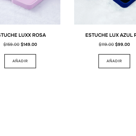
STUCHE LUXX ROSA
ESTUCHE LUX AZUL 
Original
Current
Original
Cu
$
159.00
$
149.00
$
119.00
$
99.00
price
price
price
pri
was:
is:
was:
is:
AÑADIR
AÑADIR
$159.00.
$149.00.
$119.00.
$9