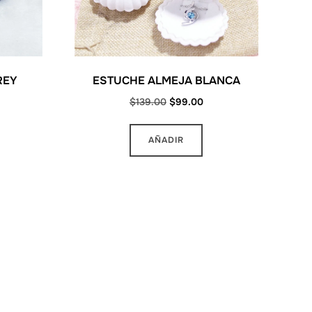
REY
ESTUCHE ALMEJA BLANCA
rrent
Original
Current
$
139.00
$
99.00
ce
price
price
was:
is:
AÑADIR
9.00.
$139.00.
$99.00.