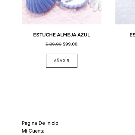
ESTUCHE ALMEJA AZUL
E
Original
Current
$
139.00
$
99.00
price
price
was:
is:
AÑADIR
$139.00.
$99.00.
MAS INFORMACION
Pagina De Inicio
Mi Cuenta