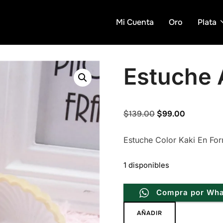
Mi Cuenta
Oro
Plata
Estuche 
Original
Current
$
139.00
$
99.00
price
price
Estuche Color Kaki En Fo
was:
is:
$139.00.
$99.00.
1 disponibles
Compra por Wh
Estuche
AÑADIR
Almeja