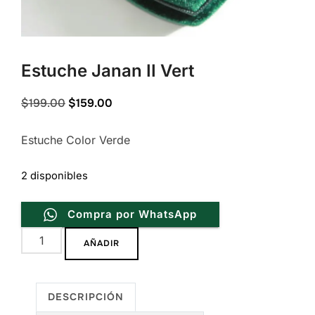
Estuche Janan II Vert
Original
Current
$
199.00
$
159.00
price
price
Estuche Color Verde
was:
is:
$199.00.
$159.00.
2 disponibles
Compra por WhatsApp
Estuche
AÑADIR
Janan
II
Vert
DESCRIPCIÓN