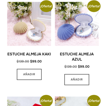
¡Oferta!
¡Oferta!
ESTUCHE ALMEJA KAKI
ESTUCHE ALMEJA
AZUL
Original
Current
$
139.00
$
99.00
Original
Current
$
139.00
$
99.00
price
price
price
price
was:
is:
AÑADIR
was:
is:
$139.00.
$99.00.
AÑADIR
$139.00.
$99.00.
¡Oferta!
¡Oferta!