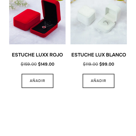
ESTUCHE LUXX ROJO
ESTUCHE LUX BLANCO
Original
Current
Original
Current
$
159.00
$
149.00
$
119.00
$
99.00
price
price
price
price
was:
is:
was:
is:
AÑADIR
AÑADIR
$159.00.
$149.00.
$119.00.
$99.00.
MAS INFORMACION