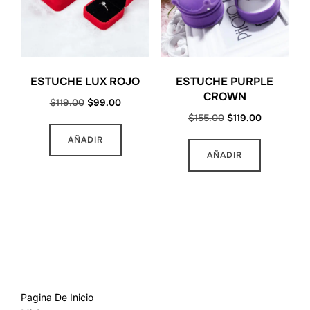
ESTUCHE LUX ROJO
ESTUCHE PURPLE
CROWN
Original
Current
$
119.00
$
99.00
Original
Current
$
155.00
$
119.00
price
price
price
price
was:
is:
AÑADIR
was:
is:
$119.00.
$99.00.
AÑADIR
$155.00.
$119.00.
MAS INFORMACION
Pagina De Inicio