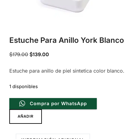
Estuche Para Anillo York Blanco
Original
Current
$
179.00
$
139.00
price
price
Estuche para anillo de piel sintetica color blanco.
was:
is:
$179.00.
$139.00.
1 disponibles
Compra por WhatsApp
Estuche
AÑADIR
Para
Anillo