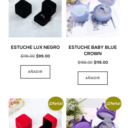
ESTUCHE LUX NEGRO
ESTUCHE BABY BLUE
CROWN
Original
Current
$
119.00
$
99.00
Original
Current
$
155.00
$
119.00
price
price
price
price
was:
is:
AÑADIR
was:
is:
$119.00.
$99.00.
AÑADIR
$155.00.
$119.00.
¡Oferta!
¡Oferta!