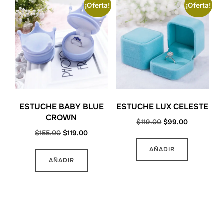
¡Oferta!
¡Oferta!
ESTUCHE BABY BLUE
ESTUCHE LUX CELESTE
CROWN
Original
Current
$
119.00
$
99.00
Original
Current
$
155.00
$
119.00
price
price
price
price
was:
is:
AÑADIR
was:
is:
$119.00.
$99.00.
AÑADIR
$155.00.
$119.00.