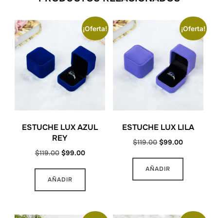
¡Oferta!
¡Oferta!
ESTUCHE LUX AZUL
ESTUCHE LUX LILA
REY
Original
Current
$
119.00
$
99.00
Original
Current
$
119.00
$
99.00
price
price
price
price
was:
is:
AÑADIR
was:
is:
$119.00.
$99.00.
AÑADIR
$119.00.
$99.00.