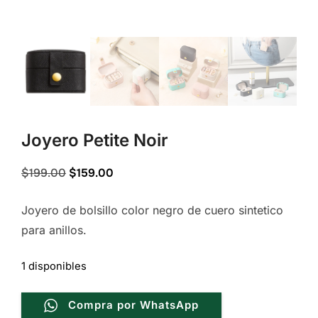
Joyero Petite Noir
Original
Current
$
199.00
$
159.00
price
price
Joyero de bolsillo color negro de cuero sintetico
was:
is:
para anillos.
$199.00.
$159.00.
1 disponibles
Compra por WhatsApp