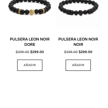
PULSERA LEON NOIR
PULSERA LEON NOIR
DORE
NOIR
Original
Current
Original
Current
$
339.00
$
299.00
$
339.00
$
299.00
price
price
price
price
was:
is:
was:
is:
AÑADIR
AÑADIR
$339.00.
$299.00.
$339.00.
$299.00.
MAS INFORMACION