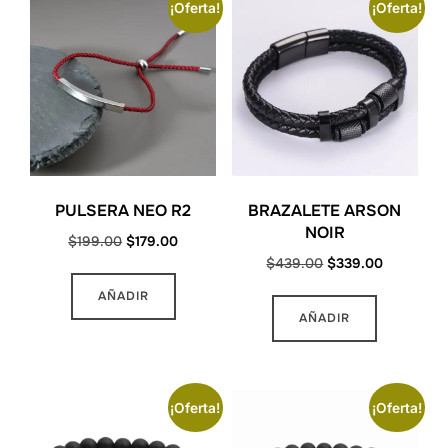
¡Oferta!
¡Oferta!
PULSERA NEO R2
BRAZALETE ARSON
NOIR
Original
Current
$
199.00
$
179.00
Original
Current
$
439.00
$
339.00
price
price
price
price
was:
is:
AÑADIR
was:
is:
$199.00.
$179.00.
AÑADIR
$439.00.
$339.00.
¡Oferta!
¡Oferta!