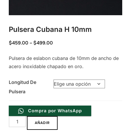
Pulsera Cubana H 10mm
Price
$
459.00
–
$
499.00
range:
Pulsera de eslabon cubana de 10mm de ancho de
$459.00
acero inoxidable chapado en oro.
through
$499.00
Longitud De
Pulsera
Compra por WhatsApp
Pulsera
AÑADIR
Cubana