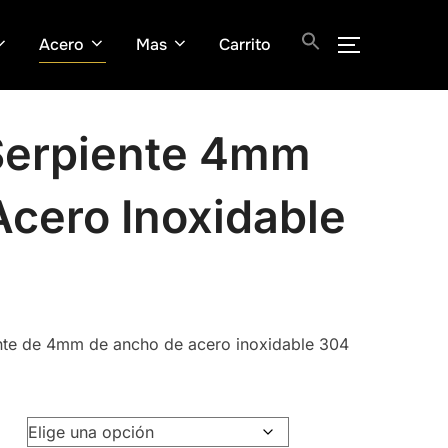
Acero
Mas
Carrito
ALTERNAR
Serpiente 4mm
Acero Inoxidable
ente de 4mm de ancho de acero inoxidable 304
0
h
0