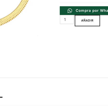
Compra por Wh
Pulsera
AÑADIR
Serpiente
4mm
Dore
de
Acero
Inoxidable
cantidad
L