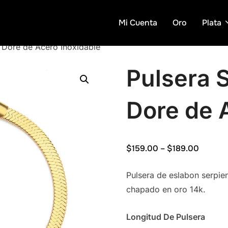
Mi Cuenta
Oro
Plata
 Dore de Acero Inoxidable
Pulsera 
Dore de 
Price
$
159.00
–
$
189.00
range:
Pulsera de eslabon serpi
$159.0
chapado en oro 14k.
throug
$189.0
Longitud De Pulsera