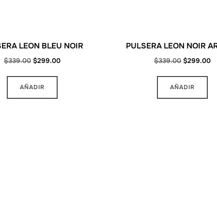
ERA LEON BLEU NOIR
PULSERA LEON NOIR A
Original
Current
Original
C
$
339.00
$
299.00
$
339.00
$
299.00
price
price
price
pr
was:
is:
was:
is
AÑADIR
AÑADIR
$339.00.
$299.00.
$339.00.
$