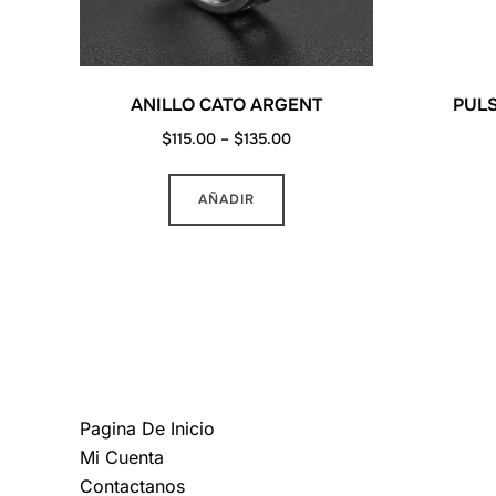
ANILLO CATO ARGENT
PULS
Price
$
115.00
–
$
135.00
range:
Este
$115.00
AÑADIR
producto
through
tiene
$135.00
múltiples
variantes.
Las
opciones
MAS INFORMACION
se
pueden
Pagina De Inicio
elegir
Mi Cuenta
en
Contactanos