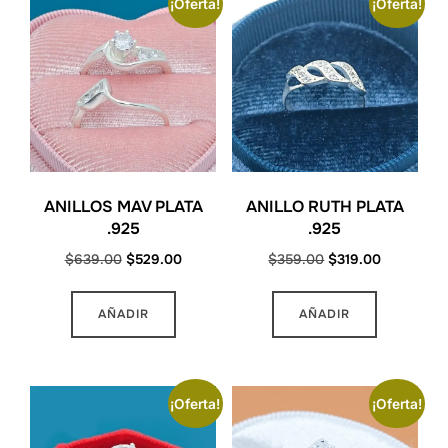
¡Oferta!
¡Oferta!
ANILLOS MAV PLATA
ANILLO RUTH PLATA
.925
.925
Original
Current
Original
Current
$
639.00
$
529.00
$
359.00
$
319.00
price
price
price
price
Este
was:
is:
was:
is:
AÑADIR
AÑADIR
producto
$639.00.
$529.00.
$359.00.
$319.00.
tiene
múltiples
variantes
¡Oferta!
¡Oferta!
Las