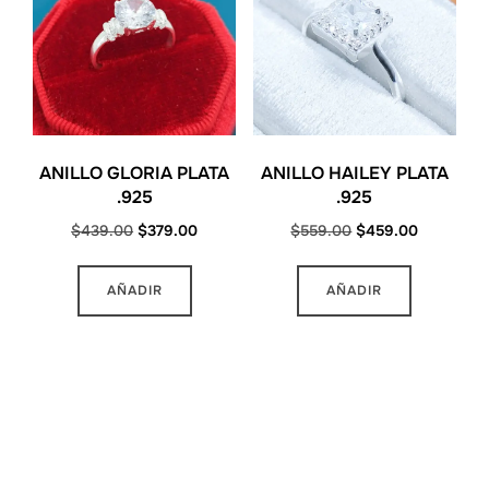
opciones
se
pueden
elegir
en
la
ANILLO GLORIA PLATA
ANILLO HAILEY PLATA
página
.925
.925
de
Original
Current
Original
Current
$
439.00
$
379.00
$
559.00
$
459.00
producto
price
price
price
price
Este
was:
is:
was:
is:
AÑADIR
AÑADIR
producto
$439.00.
$379.00.
$559.00.
$459.00.
tiene
múltiples
variantes.
Las
opciones
MAS INFORMACION
se