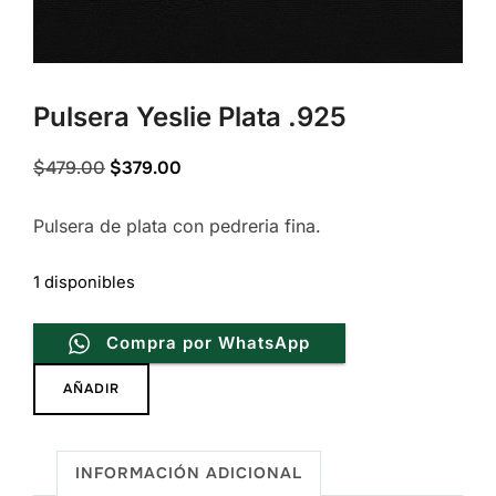
Pulsera Yeslie Plata .925
Original
Current
$
479.00
$
379.00
price
price
Pulsera de plata con pedreria fina.
was:
is:
$479.00.
$379.00.
1 disponibles
Compra por WhatsApp
Pulsera
AÑADIR
Yeslie
Plata
.925
INFORMACIÓN ADICIONAL