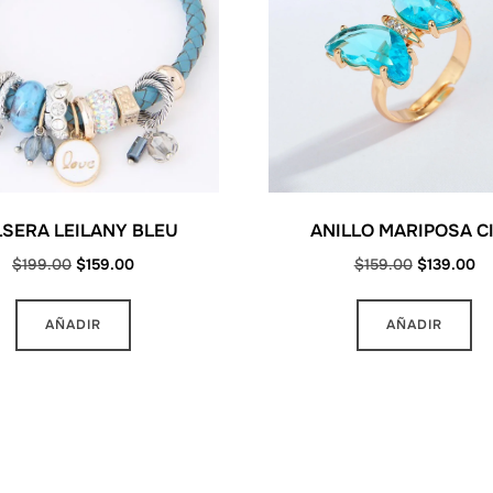
SERA LEILANY BLEU
ANILLO MARIPOSA C
Original
Current
Original
Cu
$
199.00
$
159.00
$
159.00
$
139.00
price
price
price
pr
was:
is:
was:
is:
AÑADIR
AÑADIR
$199.00.
$159.00.
$159.00.
$1