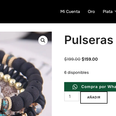
Mi Cuenta
Oro
Plata
Pulseras
Original
Current
$
199.00
$
159.00
price
price
6 disponibles
was:
is:
$199.00.
$159.00.
Compra por Wh
Pulseras
AÑADIR
Fatima
Black