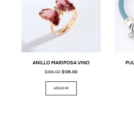
ANILLO MARIPOSA VINO
PUL
Original
Current
$
159.00
$
139.00
price
price
was:
is:
AÑADIR
$159.00.
$139.00.