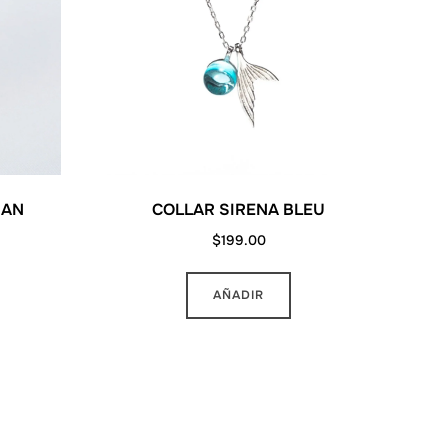
IAN
COLLAR SIRENA BLEU
rrent
$
199.00
ice
AÑADIR
39.00.