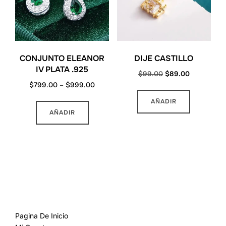
CONJUNTO ELEANOR
DIJE CASTILLO
IV PLATA .925
Original
Current
$
99.00
$
89.00
Price
$
799.00
–
$
999.00
price
price
range:
was:
is:
Este
AÑADIR
$799.00
$99.00.
$89.00.
AÑADIR
producto
through
tiene
$999.00
múltiples
variantes.
Las
opciones
MAS INFORMACION
se
pueden
Pagina De Inicio