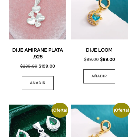
DIJE AMIRANE PLATA
DIJE LOOM
.925
Original
Current
$
99.00
$
89.00
Original
Current
$
239.00
$
199.00
price
price
price
price
was:
is:
AÑADIR
was:
is:
$99.00.
$89.00.
AÑADIR
$239.00.
$199.00.
¡Oferta!
¡Oferta!