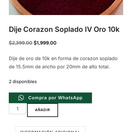
Dije Corazon Soplado IV Oro 10k
Original
Current
$
2,399.00
$
1,999.00
price
price
Dije de oro de 10k en forma de corazon soplado
was:
is:
de 15.5mm de ancho por 20mm de alto total.
$2,399.00.
$1,999.00.
2 disponibles
Compra por WhatsApp
Dije
AÑADIR
Corazon
Soplado
IV