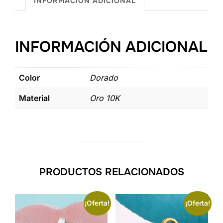
INFORMACIÓN ADICIONAL
Oro
10k
cantidad
INFORMACIÓN ADICIONAL
Color
Dorado
Material
Oro 10K
PRODUCTOS RELACIONADOS
¡Oferta!
¡Oferta!