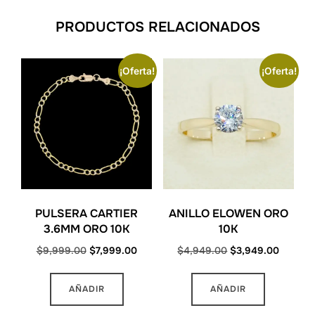
PRODUCTOS RELACIONADOS
¡Oferta!
¡Oferta!
PULSERA CARTIER
ANILLO ELOWEN ORO
3.6MM ORO 10K
10K
Original
Current
Original
Current
$
9,999.00
$
7,999.00
$
4,949.00
$
3,949.00
price
price
price
price
Este
Este
was:
is:
was:
is:
AÑADIR
AÑADIR
producto
producto
$9,999.00.
$7,999.00.
$4,949.00.
$3,949
tiene
tiene