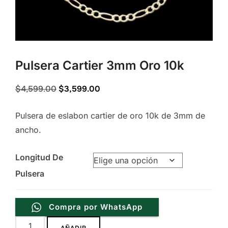
Pulsera Cartier 3mm Oro 10k
Original
Current
$
4,599.00
$
3,599.00
price
price
Pulsera de eslabon cartier de oro 10k de 3mm de
was:
is:
ancho.
$4,599.00.
$3,599.00.
Longitud De
Pulsera
Compra por WhatsApp
Pulsera